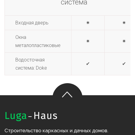
система
Входная дверь
✷
✷
Окна
✷
✷
металопластиковые
Водосточная
✔
✔
система: Doke
Строительство каркасных и дачных домов.