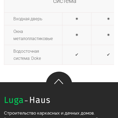
система
Входная дверь
✷
✷
Окна
✷
✷
металопластиковые
Водосточная
✔
✔
система: Doke
Строительство каркасных и дачных домов.